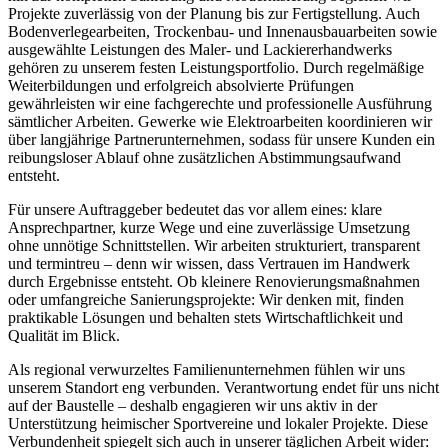
Projekte zuverlässig von der Planung bis zur Fertigstellung. Auch
Bodenverlegearbeiten, Trockenbau- und Innenausbauarbeiten sowie
ausgewählte Leistungen des Maler- und Lackiererhandwerks
gehören zu unserem festen Leistungsportfolio. Durch regelmäßige
Weiterbildungen und erfolgreich absolvierte Prüfungen
gewährleisten wir eine fachgerechte und professionelle Ausführung
sämtlicher Arbeiten. Gewerke wie Elektroarbeiten koordinieren wir
über langjährige Partnerunternehmen, sodass für unsere Kunden ein
reibungsloser Ablauf ohne zusätzlichen Abstimmungsaufwand
entsteht.
Für unsere Auftraggeber bedeutet das vor allem eines: klare
Ansprechpartner, kurze Wege und eine zuverlässige Umsetzung
ohne unnötige Schnittstellen. Wir arbeiten strukturiert, transparent
und termintreu – denn wir wissen, dass Vertrauen im Handwerk
durch Ergebnisse entsteht. Ob kleinere Renovierungsmaßnahmen
oder umfangreiche Sanierungsprojekte: Wir denken mit, finden
praktikable Lösungen und behalten stets Wirtschaftlichkeit und
Qualität im Blick.
Als regional verwurzeltes Familienunternehmen fühlen wir uns
unserem Standort eng verbunden. Verantwortung endet für uns nicht
auf der Baustelle – deshalb engagieren wir uns aktiv in der
Unterstützung heimischer Sportvereine und lokaler Projekte. Diese
Verbundenheit spiegelt sich auch in unserer täglichen Arbeit wider: