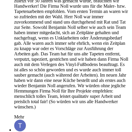
zuletzt vor 50 Jahren was gemacht wurde, brauchten wir
Handwerker! Die Firma Noll wurde uns für die Maler- bzw.
Tapetenarbeiten empfohlen. Vom ersten Termin an waren wir
so zufrieden mit der Wahl. Herr Noll war immer
zuvorkommend und stand uns durchgehend mit Rat und Tat
zur Seite. Sowohl Benjamin Noll selber wie auch sein Team
haben immer mitgedacht, sich an Zeitpläne gehalten und
nachgefragt, wenn es Unklarheiten oder Änderungsbedarf
gab. Alle waren auch immer sehr ehrlich, wenn ein Zeitplan
zu knapp war oder es Vorschläge zur Ausführung der
Arbeiten gab. Das Team hat für uns alte Tapeten entfernt,
verputzt, tapeziert, gestrichen und wir haben dann Firma Noll
auch mit dem Verlegen des Vinyl-Fußbodens beauftragt. Es
ist alles so schön geworden und es wurde auch immer toll
sauber gemacht (auch während der Arbeiten). Im neuen Jahr
haben wir dann eine neue Küche bestellt und als erstes auch
wieder Benjamin Noll angerufen. Wir würden ohne jegliche
Hemmungen Firma Noll für Ihre Projekte empfehlen:
menschlich tolles Team, leistet qualitativ super Arbeit und
preislich total fair! (So würden wir uns alle Handwerker
wünschen.)
Mehr